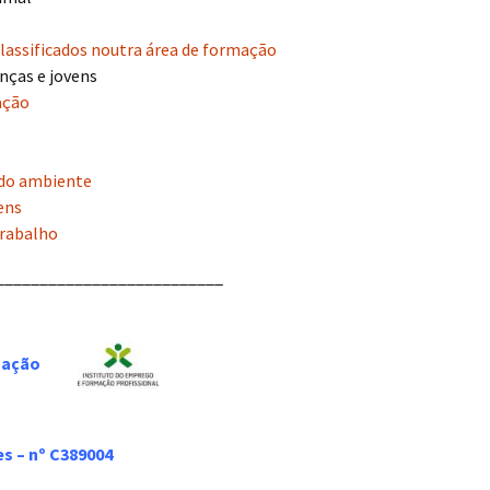
lassificados noutra área de formação
anças e jovens
ação
 do ambiente
ens
trabalho
__________________________
mação
es
– nº C389004