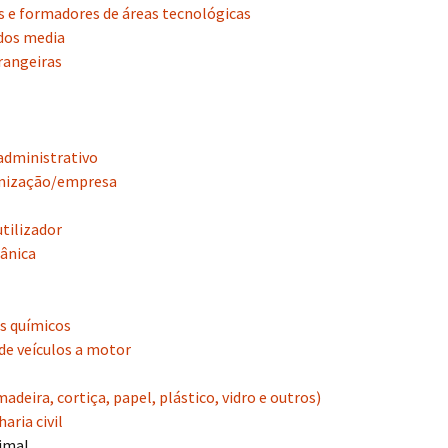
 e formadores de áreas tecnológicas
 dos media
trangeiras
administrativo
nização/empresa
utilizador
ânica
s químicos
de veículos a motor
madeira, cortiça, papel, plástico, vidro e outros)
aria civil
nimal