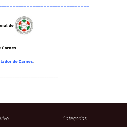
________________________________
onal de
e Carnes
lador de Carnes
.
__________________________
uivo
Categorias