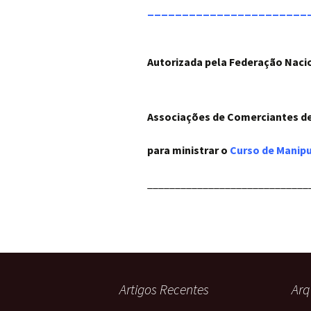
_______________________
Autorizada pela Federação Naci
Associações de Comerciantes d
para ministrar o
Curso de Manipu
_____________________________
Artigos Recentes
Arq