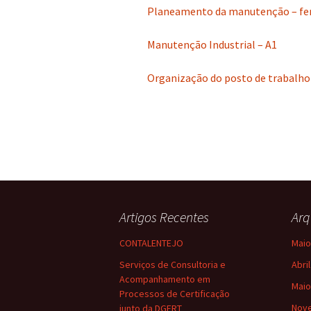
Planeamento da manutenção – fe
Manutenção Industrial – A1
Organização do posto de trabalho
Artigos Recentes
Arq
CONTALENTEJO
Maio
Serviços de Consultoria e
Abri
Acompanhamento em
Maio
Processos de Certificação
Nov
junto da DGERT