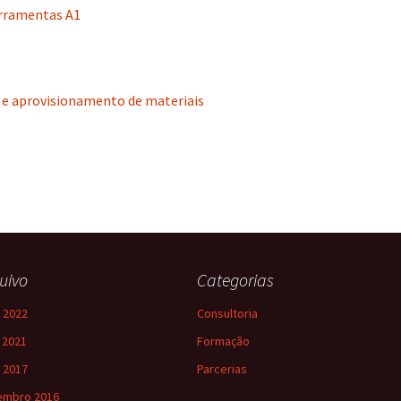
rramentas A1
 e aprovisionamento de materiais
uivo
Categorias
 2022
Consultoria
l 2021
Formação
 2017
Parcerias
embro 2016