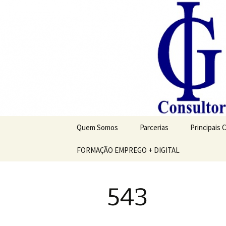
Saltar
para
o
conteúdo
Quem Somos
Parcerias
Principais 
FORMAÇÃO EMPREGO + DIGITAL
543