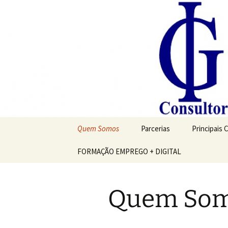
Saltar
para
o
conteúdo
Quem Somos
Parcerias
Principais 
FORMAÇÃO EMPREGO + DIGITAL
Quem So