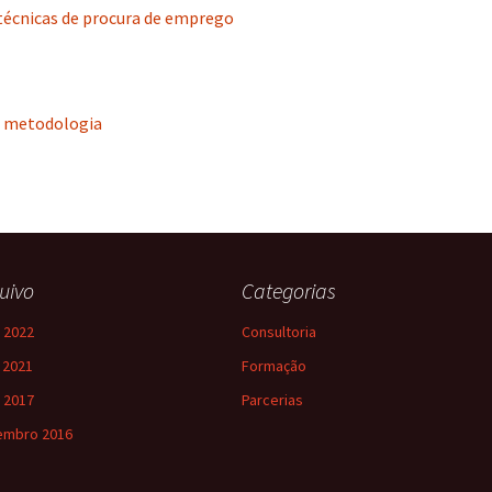
écnicas de procura de emprego
– metodologia
uivo
Categorias
 2022
Consultoria
l 2021
Formação
 2017
Parcerias
embro 2016