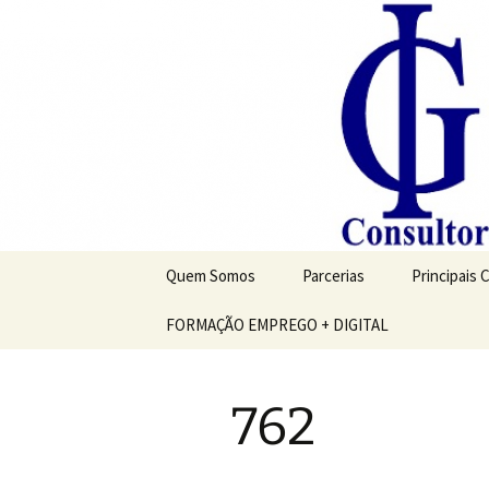
Saltar
para
o
conteúdo
Quem Somos
Parcerias
Principais 
FORMAÇÃO EMPREGO + DIGITAL
762