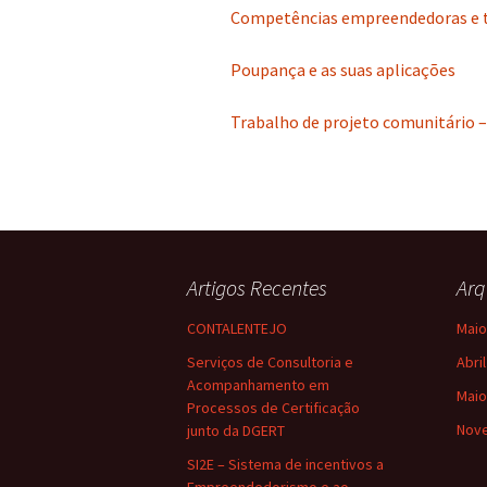
Competências empreendedoras e t
Poupança e as suas aplicações
Trabalho de projeto comunitário 
Artigos Recentes
Arq
CONTALENTEJO
Maio
Serviços de Consultoria e
Abri
Acompanhamento em
Maio
Processos de Certificação
Nov
junto da DGERT
SI2E – Sistema de incentivos a