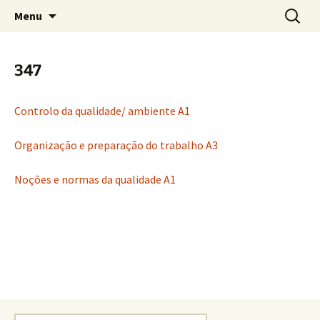
Saltar
Pesquis
Menu
para
por:
o
conteúdo
347
Controlo da qualidade/ ambiente A1
Organização e preparação do trabalho A3
Noções e normas da qualidade A1