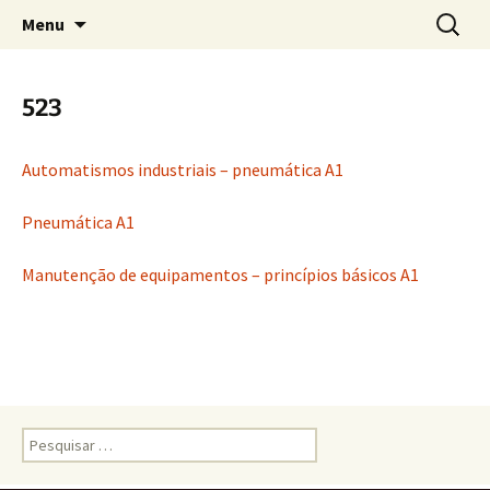
Saltar
Pesquis
Menu
para
por:
o
conteúdo
523
Automatismos industriais – pneumática A1
Pneumática A1
Manutenção de equipamentos – princípios básicos A1
Pesquisar
por: